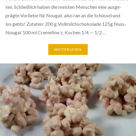
ten. Schließ­lich haben die meisten Menschen eine aus­ge­
präg­te Vorliebe für Nougat. also ran an die Schüssel und
los gehts! Zutaten: 200 g Voll­milch­scho­ko­la­de 125g Nuss-
Nougat 100 ml Cremefine z. Kochen 1/4 — 1/2…
WEI­TER­LE­SEN