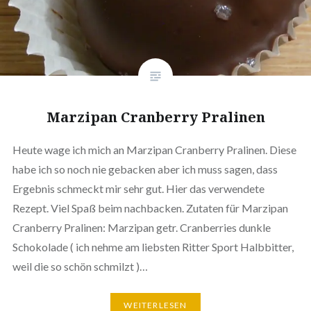
Marzipan Cranberry Pralinen
Heute wage ich mich an Marzipan Cranberry Pralinen. Diese
habe ich so noch nie gebacken aber ich muss sagen, dass
Ergebnis schmeckt mir sehr gut. Hier das ver­wen­de­te
Rezept. Viel Spaß beim nach­ba­cken. Zutaten für Marzipan
Cranberry Pralinen: Marzipan getr. Cran­ber­ries dunkle
Scho­ko­la­de ( ich nehme am liebsten Ritter Sport Halb­bit­ter,
weil die so schön schmilzt )…
WEI­TER­LE­SEN