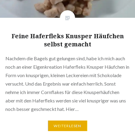
Feine Hafer­fl­eks Knusper Häufchen
selbst gemacht
Nachdem die Bagels gut gelungen sind, habe ich mich auch
noch an einer Eigen­krea­ti­on Hafer­fl­eks Knusper Häufchen in
Form von knusp­ri­gen, kleinen Lecke­rei­en mit Scho­ko­la­de
versucht. Und das Ergebnis war einfach herrlich. Sonst
nehme ich immer Corn­flakes für diese Knus­per­häuf­chen
aber mit den Hafer­fl­eks werden sie viel knusp­ri­ger was uns
noch besser geschmeckt hat. Hier…
WEI­TER­LE­SEN