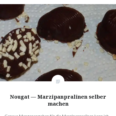
Nougat — Mar­zi­pan­pra­li­nen selber
machen
Genaue Men­gen­an­ga­ben für die Mar­zi­pan­pra­li­nen kann ich