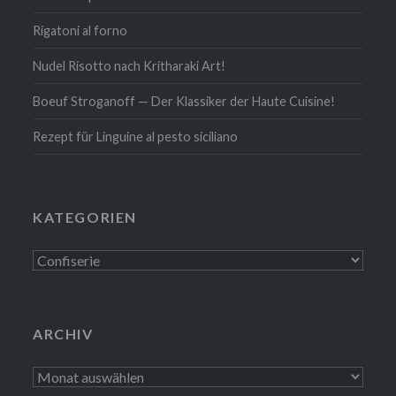
Rigatoni al forno
Nudel Risotto nach Krit­ha­ra­ki Art!
Boeuf Stro­gan­off — Der Klassiker der Haute Cuisine!
Rezept für Linguine al pesto siciliano
KATE­GO­RIEN
Kate­
go­
rien
ARCHIV
Archiv