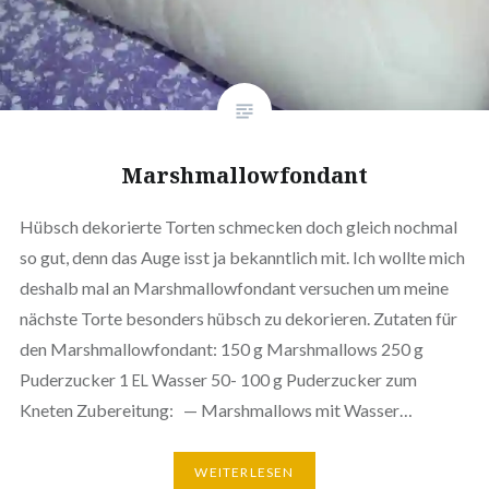
Marsh­mal­low­fond­ant
Hübsch deko­rier­te Torten schmecken doch gleich nochmal
so gut, denn das Auge isst ja bekannt­lich mit. Ich wollte mich
deshalb mal an Marsh­mal­low­fond­ant versuchen um meine
nächste Torte besonders hübsch zu deko­rie­ren. Zutaten für
den Marsh­mal­low­fond­ant: 150 g Marsh­mal­lows 250 g
Puder­zu­cker 1
Wasser 50- 100 g Puder­zu­cker zum
EL
Kneten Zube­rei­tung: — Marsh­mal­lows mit Wasser…
WEI­TER­LE­SEN