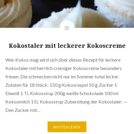
Kokos­ta­ler mit leckerer Kokoscreme
Wer Kokos mag wird sich über dieses Rezept für leckere
Kokos­ta­ler mit herrlich cremiger Koko­s­creme besonders
freuen. Die schmecken nicht nur im Sommer total lecker.
Zutaten für 18 Stück: 150 g Kokos­ras­pel 50 g Zucker 1
Eiweiß 1
Kokos­si­rup 200g weiße Scho­ko­la­de 100 ml
TL
Kokos­milch 1
Kokos­si­rup Zube­rei­tung der Kokos­ta­ler: —
EL
Den Zucker mit…
WEI­TER­LE­SEN