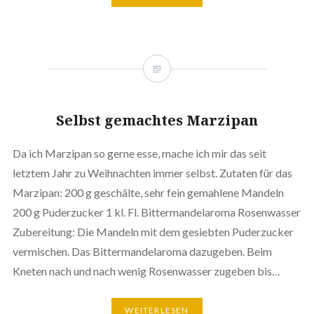
Selbst gemachtes Marzipan
Da ich Marzipan so gerne esse, mache ich mir das seit
letztem Jahr zu Weih­nach­ten immer selbst. Zutaten für das
Marzipan: 200 g geschälte, sehr fein gemahlene Mandeln
200 g Puder­zu­cker 1 kl. Fl. Bit­ter­man­del­aro­ma Rosen­was­ser
Zube­rei­tung: Die Mandeln mit dem gesiebten Puder­zu­cker
ver­mi­schen. Das Bit­ter­man­del­aro­ma dazugeben. Beim
Kneten nach und nach wenig Rosen­was­ser zugeben bis…
WEI­TER­LE­SEN