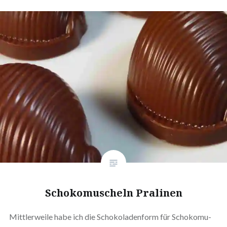
Scho­ko­mu­scheln Pralinen
Mitt­ler­wei­le habe ich die Scho­ko­la­den­form für Scho­ko­mu­