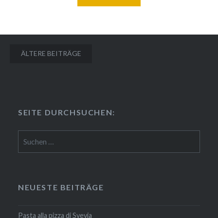
Beitragsnavigation
ÄLTERE BEITRÄGE
SEITE DURCH­SU­CHEN:
Suchen
nach:
NEUESTE BEITRÄGE
Pasta alla pizza di Svevia