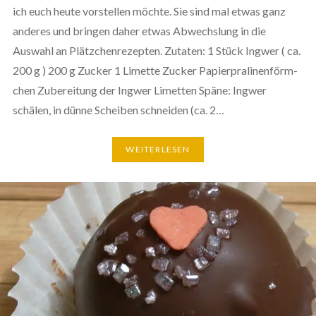
ich euch heute vor­stel­len möchte. Sie sind mal etwas ganz
anderes und bringen daher etwas Abwechs­lung in die
Auswahl an Plätz­chen­re­zep­ten. Zutaten: 1 Stück Ingwer ( ca.
200 g ) 200 g Zucker 1 Limette Zucker Papier­pra­li­nen­förm­
chen Zube­rei­tung der Ingwer Limetten Späne: Ingwer
schälen, in dünne Scheiben schneiden (ca. 2…
WEI­TER­LE­SEN