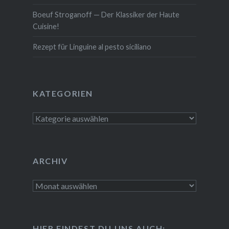
Boeuf Stro­gan­off — Der Klassiker der Haute
Cuisine!
Rezept für Linguine al pesto siciliano
KATE­GO­RIEN
Kate­
go­
rien
ARCHIV
Archiv
HIER FINDEST DU UNS AUCH: