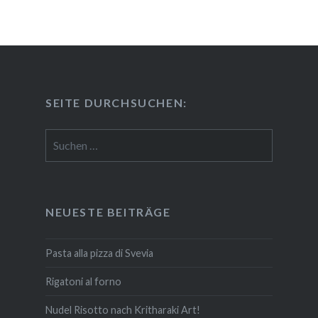
SEITE DURCH­SU­CHEN:
Suchen
nach:
NEUESTE BEITRÄGE
Pasta alla pizza di Svevia
Rigatoni al forno
Nudel Risotto nach Krit­ha­ra­ki Art!