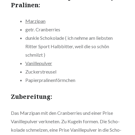
Pralinen:
Marzipan
getr. Cran­ber­ries
dunkle Scho­ko­la­de ( ich nehme am liebsten
Ritter Sport Halb­bit­ter, weil die so schön
schmilzt )
Vanil­le­pul­ver
Zucker­streu­sel
Papier­pra­li­nen­förm­chen
Zube­rei­tung:
Das Marzipan mit den Cran­ber­ries und einer Prise
Vanil­le­pul­ver verkneten. Zu Kugeln formen. Die Scho­
ko­la­de schmelzen, eine Prise Vanil­le­pul­ver in die Scho­