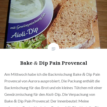
Bake
Dip Pain Provencal
&
Am Mittwoch habe ich die Back­mi­schung Bake
&
Dip Pain
Provencal von Aurora aus­pro­biert. Die Packung enthält die
Back­mi­schung für das Brot und ein kleines Tütchen mit einer
Gewürz­mi­schung für den Aioli-Dip. Die Ver­pa­ckung von
Bake
&
Dip Pain Provencal: Der Innen­beu­tel: Meine