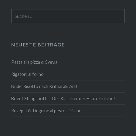
Suchen
nach:
NEUESTE BEITRÄGE
Pasta alla pizza di Svevia
Rigatoni al forno
Nudel Risotto nach Krit­ha­ra­ki Art!
Boeuf Stro­gan­off — Der Klassiker der Haute Cuisine!
Rezept für Linguine al pesto siciliano