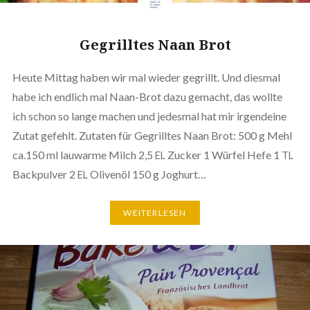
Gegrill­tes Naan Brot
Heute Mittag haben wir mal wieder gegrillt. Und diesmal
habe ich endlich mal Naan-Brot dazu gemacht, das wollte
ich schon so lange machen und jedesmal hat mir irgend­ei­ne
Zutat gefehlt. Zutaten für Gegrill­tes Naan Brot: 500 g Mehl
ca.150 ml lauwarme Milch 2,5
Zucker 1 Würfel Hefe 1
EL
TL
Back­pul­ver 2
Olivenöl 150 g Joghurt…
EL
WEI­TER­LE­SEN