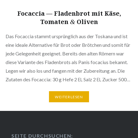
Focaccia — Fla­den­brot mit Käse,
Tomaten
Oliven
&
Das Focaccia stammt ursprüng­lich aus der Toskana und ist
eine ideale Alter­na­ti­ve für Brot oder Brötchen und somit für
jede Gele­gen­heit geeignet. Bereits den alten Römern war
diese Variante des Fla­den­brots als Panis focacius bekannt.
Legen wir also los und fangen mit der Zube­rei­tung an. Die
Zutaten des Focaccia: 30 g Hefe 2
Salz 2
Zucker 500…
EL
EL
WEI­TER­LE­SEN
SEITE DURCH­SU­CHEN: