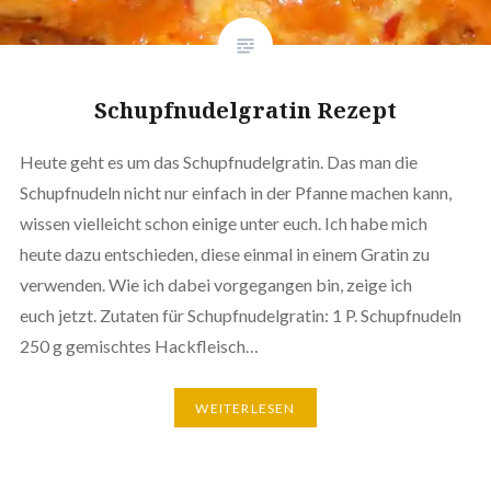
Schupf­nu­del­gra­tin Rezept
Heute geht es um das Schupf­nu­del­gra­tin. Das man die
Schupf­nu­deln nicht nur einfach in der Pfanne machen kann,
wissen viel­leicht schon einige unter euch. Ich habe mich
heute dazu ent­schie­den, diese einmal in einem Gratin zu
verwenden. Wie ich dabei vor­ge­gan­gen bin, zeige ich
euch jetzt. Zutaten für Schupf­nu­del­gra­tin: 1 P. Schupf­nu­deln
250 g gemisch­tes Hackfleisch…
WEI­TER­LE­SEN