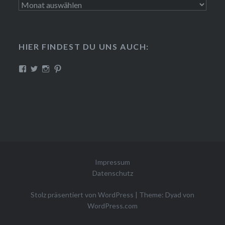
Archiv
HIER FINDEST DU UNS AUCH:
Profil
Profil
Profil
Profil
von
von
von
von
CreativePink
PinkLabor
misterpinkslab
creative-
auf
auf
auf
pink
Facebook
Twitter
Instagram
auf
anzeigen
anzeigen
anzeigen
Pinterest
anzeigen
Impressum
Datenschutz
Stolz präsentiert von WordPress
|
Theme: Dyad von
WordPress.com