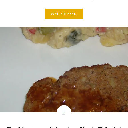
WEI­TER­LE­SEN