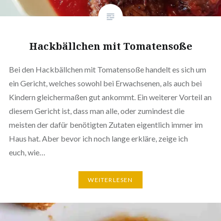
Hack­bäll­chen mit Tomatensoße
Bei den Hack­bäll­chen mit Toma­ten­so­ße handelt es sich um
ein Gericht, welches sowohl bei Erwach­se­nen, als auch bei
Kindern glei­cher­ma­ßen gut ankommt. Ein weiterer Vorteil an
diesem Gericht ist, dass man alle, oder zumindest die
meisten der dafür benö­tig­ten Zutaten eigent­lich immer im
Haus hat. Aber bevor ich noch lange erkläre, zeige ich
euch, wie…
WEI­TER­LE­SEN