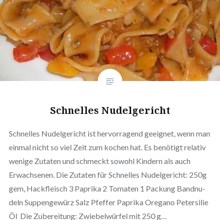
Schnelles Nudel­ge­richt
Schnelles Nudel­ge­richt ist her­vor­ra­gend geeignet, wenn man
einmal nicht so viel Zeit zum kochen hat. Es benötigt relativ
wenige Zutaten und schmeckt sowohl Kindern als auch
Erwach­se­nen. Die Zutaten für Schnelles Nudel­ge­richt: 250g
gem, Hack­fleisch 3 Paprika 2 Tomaten 1 Packung Band­nu­
deln Sup­pen­ge­würz Salz Pfeffer Paprika Oregano Peter­si­lie
Öl Die Zube­rei­tung: Zwie­bel­wür­fel mit 250 g…