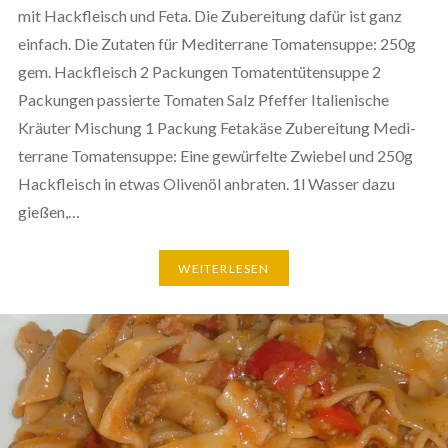
mit Hack­fleisch und Feta. Die Zube­rei­tung dafür ist ganz
einfach. Die Zutaten für Medi­ter­ra­ne Toma­ten­sup­pe: 250g
gem. Hack­fleisch 2 Packungen Toma­ten­tü­ten­sup­pe 2
Packungen passierte Tomaten Salz Pfeffer Ita­lie­ni­sche
Kräuter Mischung 1 Packung Fetakäse Zube­rei­tung Medi­
ter­ra­ne Toma­ten­sup­pe: Eine gewür­fel­te Zwiebel und 250g
Hack­fleisch in etwas Olivenöl anbraten. 1l Wasser dazu
gießen,…
WEI­TER­LE­SEN