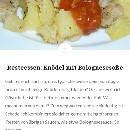
Res­tees­sen: Knödel mit Bolognesesoße
Geht es euch auch so, dass typi­scher­wei­se beim Sonn­tags­
bra­ten meist einige Knödel übrig bleiben? Gerade wenn ich
Gäste habe ist dies bei mir immer wieder der Fall. Was
macht man nun damit? Zum wegwerfen sind sie eindeutig zu
Schade. Ich kom­bi­nie­re sie daher gerne mit ein­ge­fro­re­nen
Resten von übrigen Saucen, wie etwa Bolo­gne­se­sauce. So
zaubert…