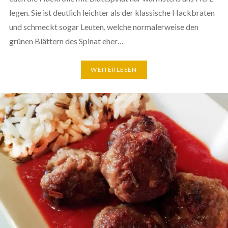
legen. Sie ist deutlich leichter als der klas­si­sche Hack­bra­ten
und schmeckt sogar Leuten, welche nor­ma­ler­wei­se den
grünen Blättern des Spinat eher…
WEI­TER­LE­SEN