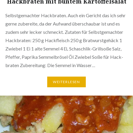
Hack­bra­ten mit buntem Kartoffelsalat
Selbst­ge­mach­ter Hack­bra­ten. Auch ein Gericht das ich sehr
gerne zubereite, da der Aufwand über­schau­bar ist und es
zudem sehr lecker schmeckt. Zutaten für Selbst­ge­mach­ter
Hack­bra­ten: 250 g Hack­fleisch 250 g Brat­wurst­ge­häck 1
Zwiebel 1 Ei 1 alte Semmel 4
Schasch­lik-Grillsoße Salz,
EL
Pfeffer, Paprika Sem­mel­brö­sel Öl Zwiebel Soße für Hack­
bra­ten Zube­rei­tung: Die Semmel in Wasser…
WEI­TER­LE­SEN