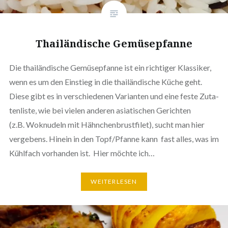
Thai­län­di­sche Gemüsepfanne
Die thai­län­di­sche Gemü­se­pfan­ne ist ein richtiger Klassiker,
wenn es um den Einstieg in die thai­län­di­sche Küche geht.
Diese gibt es in ver­schie­de­nen Varianten und eine feste Zuta­
ten­lis­te, wie bei vielen anderen asia­ti­schen Gerichten
(z.B. Woknudeln mit Hähn­chen­brust­fi­let), sucht man hier
vergebens. Hinein in den Topf/Pfanne kann fast alles, was im
Kühlfach vorhanden ist. Hier möchte ich…
WEI­TER­LE­SEN