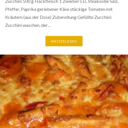
Zucchini 500 g Hack­fleisch 1 Zwiebel 5
Steaksoße Salz,
EL
Pfeffer, Paprika gerie­be­ner Käse stückige Tomaten mit
Kräutern (aus der Dose) Zube­rei­tung Gefüllte Zucchini:
Zucchini waschen, der…
WEI­TER­LE­SEN