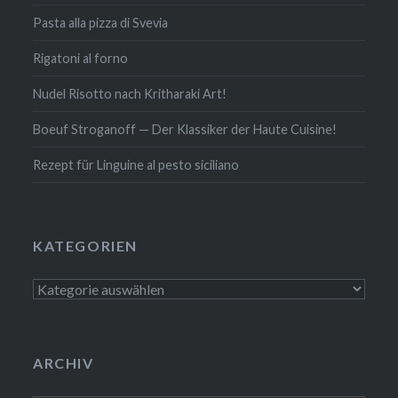
Pasta alla pizza di Svevia
Rigatoni al forno
Nudel Risotto nach Krit­ha­ra­ki Art!
Boeuf Stro­gan­off — Der Klassiker der Haute Cuisine!
Rezept für Linguine al pesto siciliano
KATE­GO­RIEN
Kate­
go­
rien
ARCHIV