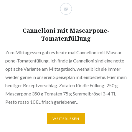
Can­nel­lo­ni mit Mascarpone-
Tomatenfüllung
Zum Mit­tag­essen gab es heute mal Can­nel­lo­ni mit Mas­­car­­
po­­ne-Toma­­ten­­fül­­lung. Ich finde ja Can­nel­lo­ni sind eine nette
optische Variante am Mit­tags­tisch, weshalb ich sie immer
wieder gerne in unseren Spei­se­plan mit ein­be­zie­he. Hier mein
heutiger Rezept­vor­schlag. Zutaten für die Füllung: 250 g
Mas­car­po­ne 350 g Tomaten 75 g Sem­mel­brö­sel 3–4
TL
Pesto rosso 10
frisch geriebener…
EL
WEI­TER­LE­SEN