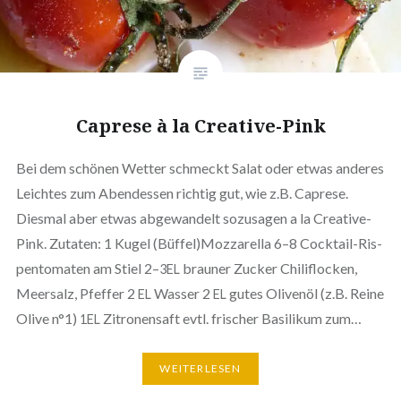
Caprese à la Creative-Pink
Bei dem schönen Wetter schmeckt Salat oder etwas anderes
Leichtes zum Abend­essen richtig gut, wie z.B. Caprese.
Diesmal aber etwas abge­wan­delt sozusagen a la Creative-
Pink. Zutaten: 1 Kugel (Büffel)Mozzarella 6–8 Cocktail-Ris­­
pen­­to­­ma­­ten am Stiel 2–
brauner Zucker Chi­li­flo­cken,
3EL
Meersalz, Pfeffer 2
Wasser 2
gutes Olivenöl (z.B. Reine
EL
EL
Olive n°1)
Zitro­nen­saft evtl. frischer Basilikum zum…
1EL
WEI­TER­LE­SEN