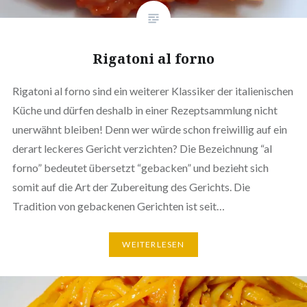
Rigatoni al forno
Rigatoni al forno sind ein weiterer Klassiker der ita­lie­ni­schen
Küche und dürfen deshalb in einer Rezept­samm­lung nicht
unerwähnt bleiben! Denn wer würde schon frei­wil­lig auf ein
derart leckeres Gericht ver­zich­ten? Die Bezeich­nung “al
forno” bedeutet übersetzt “gebacken” und bezieht sich
somit auf die Art der Zube­rei­tung des Gerichts. Die
Tradition von geba­cke­nen Gerichten ist seit…
WEI­TER­LE­SEN