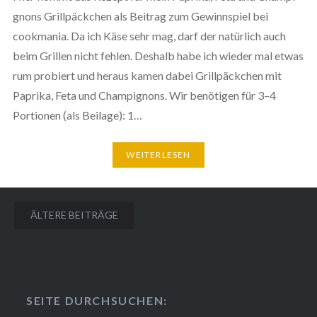
gnons Grill­päck­chen als Beitrag zum Gewinn­spiel bei
cookmania. Da ich Käse sehr mag, darf der natürlich auch
beim Grillen nicht fehlen. Deshalb habe ich wieder mal etwas
rum probiert und heraus kamen dabei Grill­päck­chen mit
Paprika, Feta und Cham­pi­gnons. Wir benötigen für 3–4
Portionen (als Beilage): 1…
WEI­TER­LE­SEN
Beitragsnavigation
ÄLTERE BEITRÄGE
SEITE DURCH­SU­CHEN: