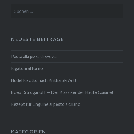
Suchen
nach:
NEUESTE BEITRÄGE
Pasta alla pizza di Svevia
Rigatoni al forno
Nudel Risotto nach Krit­ha­ra­ki Art!
Boeuf Stro­gan­off — Der Klassiker der Haute Cuisine!
Rezept für Linguine al pesto siciliano
KATE­GO­RIEN