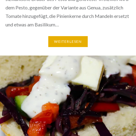
dem Pesto, gegenüber der Variante aus Genua, zusätz­lich
Tomate hin­zu­ge­fügt, die Pini­en­ker­ne durch Mandeln ersetzt
und etwas am Basilikum…
WEI­TER­LE­SEN