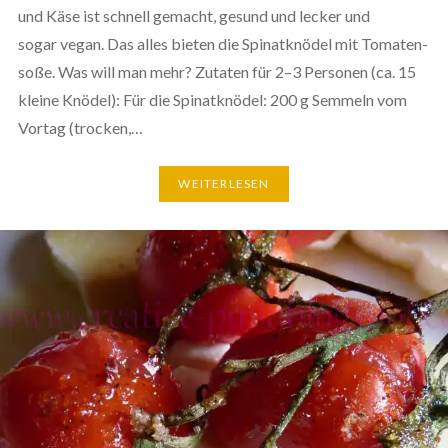
und Käse ist schnell gemacht, gesund und lecker und
sogar vegan. Das alles bieten die Spi­nat­knö­del mit Toma­ten­
so­ße. Was will man mehr? Zutaten für 2–3 Personen (ca. 15
kleine Knödel): Für die Spi­nat­knö­del: 200 g Semmeln vom
Vortag (trocken,…
WEI­TER­LE­SEN