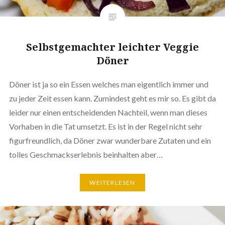
Selbst­ge­mach­ter leichter Veggie
Döner
Döner ist ja so ein Essen welches man eigent­lich immer und
zu jeder Zeit essen kann. Zumindest geht es mir so. Es gibt da
leider nur einen ent­schei­den­den Nachteil, wenn man dieses
Vorhaben in die Tat umsetzt. Es ist in der Regel nicht sehr
figur­freund­lich, da Döner zwar wun­der­ba­re Zutaten und ein
tolles Geschmacks­er­leb­nis beinhal­ten aber…
WEI­TER­LE­SEN