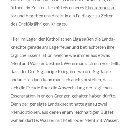
öffnen ein Zeit­fens­ter mittels unseres
Flux­kom­pen­sa­
tor
und begeben uns direkt in ein Feldlager zu Zeiten
des Drei­ßig­jäh­ri­gen Krieges.
Hier im Lager der Katho­li­schen Liga saßen die Lands­
knech­te gerade am Lager­feu­er und betrach­te­ten ihre
tägliche Essens­ra­ti­on, welche wie immer aus etwas
Mehl und Wasser bestand. Wenn man sich nun vorstellt,
dass der Drei­ßig­jäh­ri­ge Krieg in etwa dreißig Jahre
andauerte, dann kann man sich auch vor­stel­len, dass
sich die Freude über die Abwechs­lung der täglichen
Essens­ra­ti­on in engen Grenzen gehalten haben dürfte.
Denn der geneigte Lands­knecht hatte genau zwei
Menü­op­tio­nen, aus denen er am reich­hal­ti­gen Büffet
wählen durfte: Wasser mit Mehl oder Mehl mit Wasser.