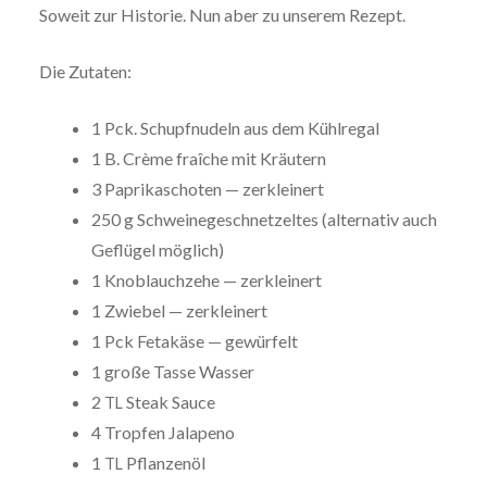
Soweit zur Historie. Nun aber zu unserem Rezept.
Die Zutaten:
1 Pck. Schupf­nu­deln aus dem Kühlregal
1 B. Crème fraîche mit Kräutern
3 Papri­ka­scho­ten — zerkleinert
250 g Schwei­nege­schnet­zel­tes (alter­na­tiv auch
Geflügel möglich)
1 Knob­lauch­ze­he — zerkleinert
1 Zwiebel — zerkleinert
1 Pck Fetakäse — gewürfelt
1 große Tasse Wasser
2
Steak Sauce
TL
4 Tropfen Jalapeno
1
Pflanzenöl
TL