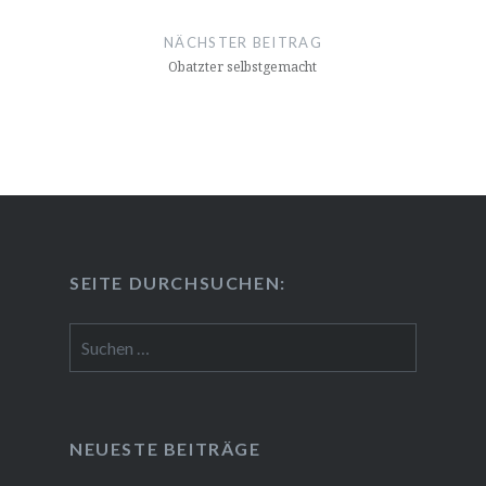
NÄCHSTER BEITRAG
Obatzter selbst­ge­macht
SEITE DURCH­SU­CHEN:
Suchen
nach:
NEUESTE BEITRÄGE