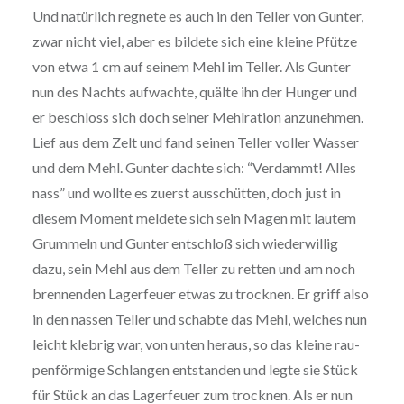
Und natürlich regnete es auch in den Teller von Gunter,
zwar nicht viel, aber es bildete sich eine kleine Pfütze
von etwa 1 cm auf seinem Mehl im Teller. Als Gunter
nun des Nachts aufwachte, quälte ihn der Hunger und
er beschloss sich doch seiner Mehl­ra­ti­on anzu­neh­men.
Lief aus dem Zelt und fand seinen Teller voller Wasser
und dem Mehl. Gunter dachte sich: “Verdammt! Alles
nass” und wollte es zuerst aus­schüt­ten, doch just in
diesem Moment meldete sich sein Magen mit lautem
Grummeln und Gunter entschloß sich wie­der­wil­lig
dazu, sein Mehl aus dem Teller zu retten und am noch
bren­nen­den Lager­feu­er etwas zu trocknen. Er griff also
in den nassen Teller und schabte das Mehl, welches nun
leicht klebrig war, von unten heraus, so das kleine rau­
pen­för­mi­ge Schlangen ent­stan­den und legte sie Stück
für Stück an das Lager­feu­er zum trocknen. Als er nun