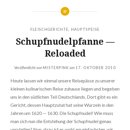
FLEISCHGERICHTE
,
HAUPTSPEISE
Schupf­nu­del­pfan­ne —
Reloaded
Veröffentlicht von
MISTERPINK
am
17. OKTOBER 2010
Heute lassen wir einmal unsere Rei­se­päs­se zu unserer
kleinen kuli­na­ri­schen Reise zuhause liegen und begeben
uns in den südlichen Teil Deutsch­lands. Dort gibt es ein
Gericht, dessen Haupt­zu­tat hat seine Wurzeln in den
Jahren um 1620 — 1630. Die Schupf­nu­del! Wie muss
man sich nun die Ent­ste­hung der Schupf­nu­del genau
vor­stel­len? Nun, dazu ist es wohl am ein­fachs­ten, wir