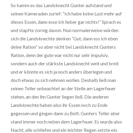
So kamm es das Lands­knecht Gunter aufstand und
seinen Kameraden zurief: “Ich habe keine Lust mehr auf
dieses Essen, dann esse ich lieber gar nichts!” Sprach es
und stapfte zornig davon. Nun nor­ma­ler­wei­se würden
sich die Lands­knech­te denken “Gut, dann ess ich eben
deine Ration” so aber nicht bei Lands­knecht Gunters
Ration, denn der gute war nicht nur sehr impulsiv,
sondern auch der stärkste Lands­knecht weit und breit
und er könnte es sich ja noch anders überlegen und
doch etwas zu sich nehmen wollen. Deshalb ließ man
seinen Teller unbe­ach­tet an der Stelle am Lager­feu­er
stehen, an den ihn Gunter liegen ließ. Die anderen
Lands­knech­te haben also ihr Essen noch zu Ende
gegessen und gingen dann zu Bett. Gunters Teller aber
stand immer noch neben dem Lager­feu­er. Es wurde also
Nacht, alle schliefen und ein leichter Regen setzte ein.