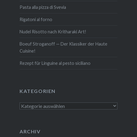
Pasta alla pizza di Svevia
Rigatoni al forno
Nudel Risotto nach Krit­ha­ra­ki Art!
Boeuf Stro­gan­off — Der Klassiker der Haute
Cuisine!
Rezept für Linguine al pesto siciliano
KATE­GO­RIEN
Kate­
go­
rien
ARCHIV