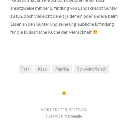
ansatz­wei­se mit der Erfindung von Lands­knecht Gunter
zu tun, doch viel­leicht denkt ja der ein oder andere beim
Essen an den Gunter und seine unglaub­li­che Erfindung
für die kuli­na­ri­sche Küche der Menschheit
Feta
Käse
Paprika
Schweinefleisch
Beitragsnavigation
VORHERIGER BEITRAG
I Ravioli al formaggio