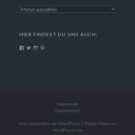
Archiv
HIER FINDEST DU UNS AUCH:
Profil
Profil
Profil
Profil
von
von
von
von
CreativePink
PinkLabor
misterpinkslab
creative-
auf
auf
auf
pink
Facebook
Twitter
Instagram
auf
anzeigen
anzeigen
anzeigen
Pinterest
anzeigen
Impressum
Datenschutz
Stolz präsentiert von WordPress
|
Theme: Dyad von
WordPress.com