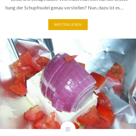
hung der Schupf­nu­del genau vor­stel­len? Nun, dazu ist es…
WEI­TER­LE­SEN