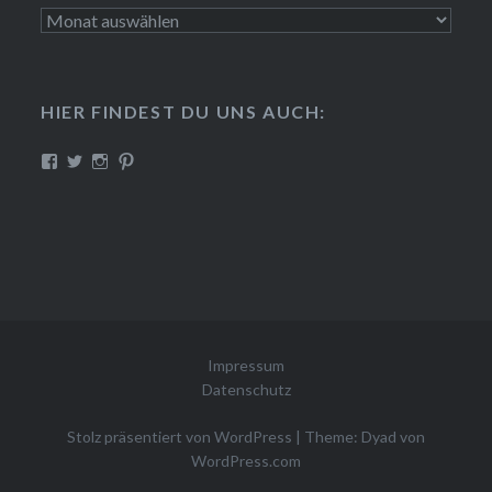
Archiv
HIER FINDEST DU UNS AUCH:
Profil
Profil
Profil
Profil
von
von
von
von
CreativePink
PinkLabor
misterpinkslab
creative-
auf
auf
auf
pink
Facebook
Twitter
Instagram
auf
anzeigen
anzeigen
anzeigen
Pinterest
anzeigen
Impressum
Datenschutz
Stolz präsentiert von WordPress
|
Theme: Dyad von
WordPress.com