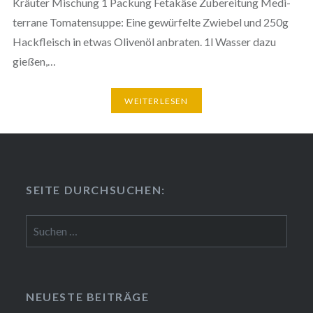
Kräuter Mischung 1 Packung Fetakäse Zube­rei­tung Medi­
ter­ra­ne Toma­ten­sup­pe: Eine gewür­fel­te Zwiebel und 250g
Hack­fleisch in etwas Olivenöl anbraten. 1l Wasser dazu
gießen,…
WEI­TER­LE­SEN
SEITE DURCH­SU­CHEN:
Suchen
nach:
NEUESTE BEITRÄGE