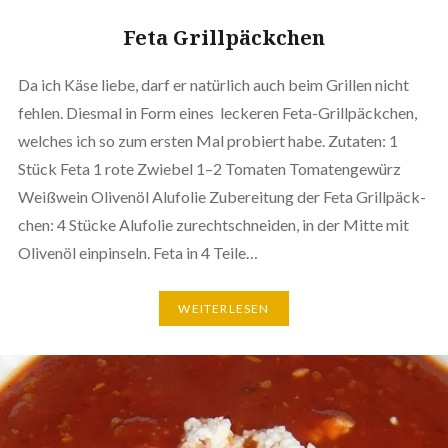
Feta Grill­päck­chen
Da ich Käse liebe, darf er natürlich auch beim Grillen nicht
fehlen. Diesmal in Form eines leckeren Feta-Gril­l­­päck­chen,
welches ich so zum ersten Mal probiert habe. Zutaten: 1
Stück Feta 1 rote Zwiebel 1–2 Tomaten Toma­ten­ge­würz
Weißwein Olivenöl Alufolie Zube­rei­tung der Feta Grill­päck­
chen: 4 Stücke Alufolie zurecht­schnei­den, in der Mitte mit
Olivenöl ein­pin­seln. Feta in 4 Teile…
WEI­TER­LE­SEN