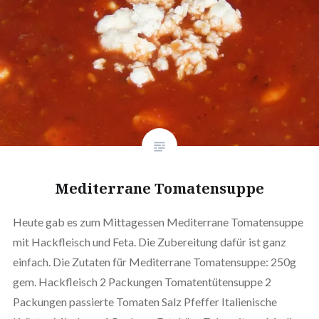
Medi­ter­ra­ne Tomatensuppe
Heute gab es zum Mit­tag­essen Medi­ter­ra­ne Toma­ten­sup­pe
mit Hack­fleisch und Feta. Die Zube­rei­tung dafür ist ganz
einfach. Die Zutaten für Medi­ter­ra­ne Toma­ten­sup­pe: 250g
gem. Hack­fleisch 2 Packungen Toma­ten­tü­ten­sup­pe 2
Packungen passierte Tomaten Salz Pfeffer Ita­lie­ni­sche