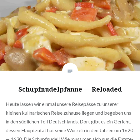
Schupf­nu­del­pfan­ne — Reloaded
Heute lassen wir einmal unsere Rei­se­päs­se zu unserer
kleinen kuli­na­ri­schen Reise zuhause liegen und begeben uns
in den südlichen Teil Deutsch­lands. Dort gibt es ein Gericht,
dessen Haupt­zu­tat hat seine Wurzeln in den Jahren um 1620
— 1630. Die Schupf­nu­del! Wie muss man sich nun die Ent­ste­