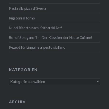
Pasta alla pizza di Svevia
Rigatoni al forno
Nudel Risotto nach Krit­ha­ra­ki Art!
Boeuf Stro­gan­off — Der Klassiker der Haute Cuisine!
Rezept für Linguine al pesto siciliano
KATE­GO­RIEN
Kate­
go­
rien
ARCHIV