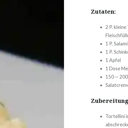
Zutaten:
2 P. kleine 
Fleischfül
1 P. Salami
1 P. Schin
1 Apfel
1 Dose Mex
150 — 200
Salat­crem
Zube­rei­tung
Tor­tel­li­
abschre­ck