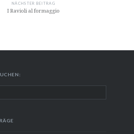
NÄCHSTER BEITRAG
I Ravioli al formaggio
U­CHEN:
TRÄGE