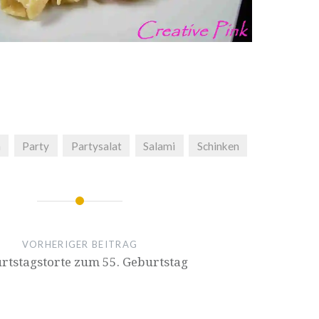
n
Party
Partysalat
Salami
Schinken
ion
VORHERIGER BEITRAG
ts­tags­tor­te zum 55. Geburtstag