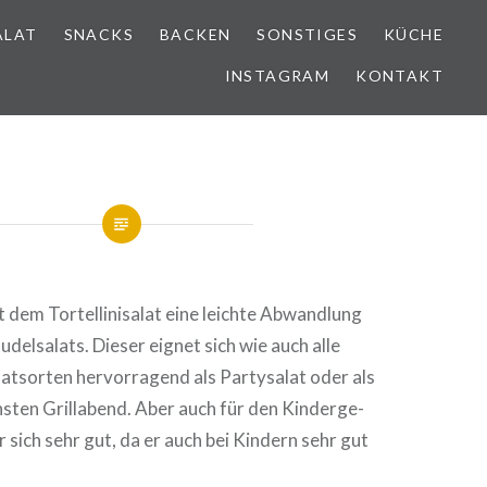
ALAT
SNACKS
BACKEN
SONSTIGES
KÜCHE
INSTAGRAM
KONTAKT
 dem Tor­tel­li­ni­sa­lat eine leichte Abwand­lung
udel­sa­lats. Dieser eignet sich wie auch alle
tsor­ten her­vor­ra­gend als Par­ty­sa­lat oder als
sten Grill­abend. Aber auch für den Kin­der­ge­
r sich sehr gut, da er auch bei Kindern sehr gut