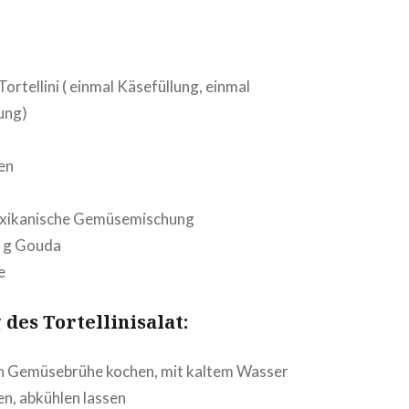
Tor­tel­li­ni ( einmal Käse­fül­lung, einmal
lung)
ken
i­ka­ni­sche Gemüsemischung
 g Gouda
e
 des Tortellinisalat:
ni in Gemü­se­brü­he kochen, mit kaltem Wasser
en, abkühlen lassen