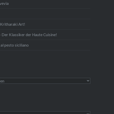
Svevia
rit­ha­ra­ki Art!
— Der Klassiker der Haute Cuisine!
al pesto siciliano