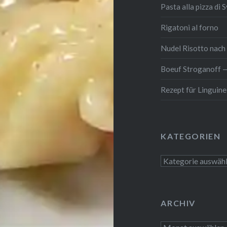
Pasta alla pizza di 
Rigatoni al forno
Nudel Risotto nach K
Boeuf Stro­gan­off 
Rezept für Linguine 
KATE­GO­RIEN
Kate­
go­
rien
ARCHIV