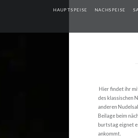
HAUPT­SPEI­SE
NACH­SPEI­SE
S
Hier findet ihr mit
des klas­si­schen N
anderen Nudel­sa­la
Beilage beim näch
burts­tag eignet e
ankommt.