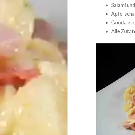
Salami und
Apfel schä
Gouda gro
Alle Zutat