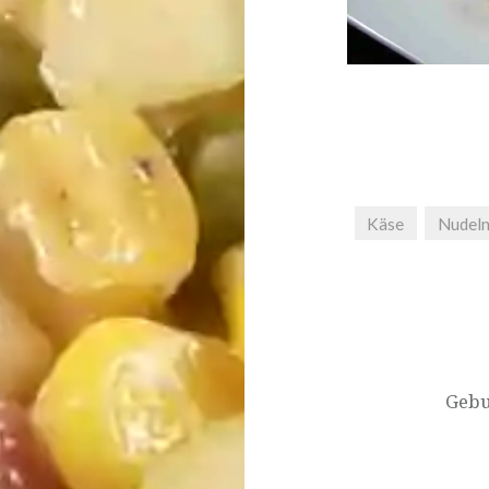
Käse
Nudel
Beitragsnavigat
Gebur