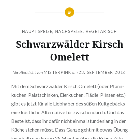
HAUPTSPEISE
,
NACHSPEISE
,
VEGETARISCH
Schwarz­wäl­der Kirsch
Omelett
Veröffentlicht von
MISTERPINK
am
23. SEPTEMBER 2016
Mit dem Schwarz­wäl­der Kirsch Omelett (oder Pfann­
ku­chen, Pala­tschin­ken, Eier­ku­chen, Flädle, Plinsen etc.)
gibt es jetzt für alle Liebhaber des süßen Kult­ge­bäcks
eine köstliche Alter­na­ti­ve für zwi­schen­durch. Und das
Beste ist, dass ihr dafür nicht einmal stun­den­lang in der
Küche stehen müsst. Dass Ganze geht mit etwas Übung
innerhalb von knapp 25 Minuten über die Bühne. Alles