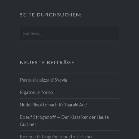
SEITE DURCH­SU­CHEN:
Suchen
nach:
NEUESTE BEITRÄGE
Pasta alla pizza di Svevia
Rigatoni al forno
Nudel Risotto nach Krit­ha­ra­ki Art!
Boeuf Stro­gan­off — Der Klassiker der Haute
Cuisine!
Rezept für Linguine al pesto siciliano