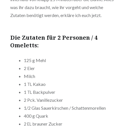
was ihr dazu braucht, wie ihr vorgeht und welche
Zutaten benötigt werden, erkläre ich euch jetzt.
Die Zutaten für 2 Personen / 4
Omeletts:
125 g Mehl
2 Eier
Milch
1
Kakao
TL
1
Backpulver
TL
2 Pck. Vanillezucker
1/2 Glas Sau­er­kir­schen / Schattenmorellen
400 g Quark
2
brauner Zucker
EL