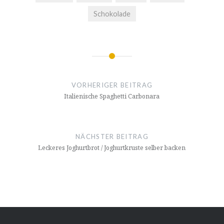
Schokolade
Beitragsnavigation
VORHERIGER BEITRAG
Ita­lie­ni­sche Spaghetti Carbonara
NÄCHSTER BEITRAG
Leckeres Joghurt­brot / Joghurt­krus­te selber backen