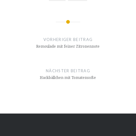
Beitragsnavigation
VORHERIGER BEITRAG
Remoulade mit feiner Zitronennote
NÄCHSTER BEITRAG
Hack­bäll­chen mit Tomatensoße