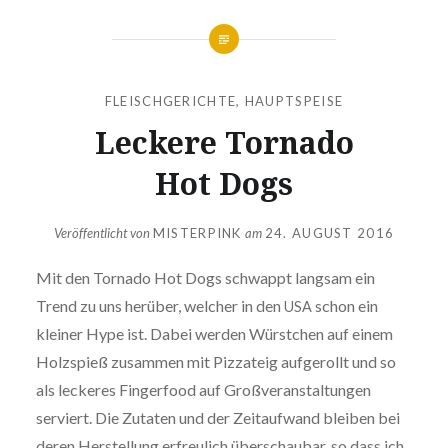
FLEISCHGERICHTE
,
HAUPTSPEISE
Leckere Tornado
Hot Dogs
Veröffentlicht von
MISTERPINK
am
24. AUGUST 2016
Mit den Tornado Hot Dogs schwappt langsam ein
Trend zu uns herüber, welcher in den
schon ein
USA
kleiner Hype ist. Dabei werden Würstchen auf einem
Holzspieß zusammen mit Pizzateig auf­ge­rollt und so
als leckeres Fin­ger­food auf Groß­ver­an­stal­tun­gen
serviert. Die Zutaten und der Zeit­auf­wand bleiben bei
deren Her­stel­lung erfreu­lich über­schau­bar, so dass ich