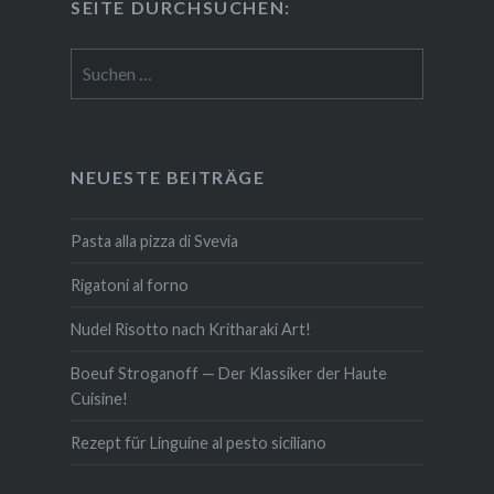
SEITE DURCH­SU­CHEN:
Suchen
nach:
NEUESTE BEITRÄGE
Pasta alla pizza di Svevia
Rigatoni al forno
Nudel Risotto nach Krit­ha­ra­ki Art!
Boeuf Stro­gan­off — Der Klassiker der Haute
Cuisine!
Rezept für Linguine al pesto siciliano