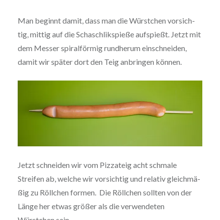
Man beginnt damit, dass man die Würstchen vor­sich­
tig, mittig auf die Schasch­lik­spie­ße aufspießt. Jetzt mit
dem Messer spi­ral­för­mig rundherum ein­schnei­den,
damit wir später dort den Teig anbringen können.
Jetzt schneiden wir vom Pizzateig acht schmale
Streifen ab, welche wir vor­sich­tig und relativ gleich­mä­
ßig zu Röllchen formen. Die Röllchen sollten von der
Länge her etwas größer als die ver­wen­de­ten
Würstchen sein.