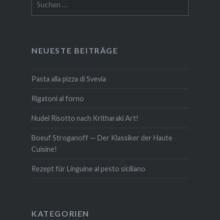
nach:
NEUESTE BEITRÄGE
Pasta alla pizza di Svevia
Rigatoni al forno
Nudel Risotto nach Krit­ha­ra­ki Art!
Boeuf Stro­gan­off — Der Klassiker der Haute
Cuisine!
Rezept für Linguine al pesto siciliano
KATE­GO­RIEN