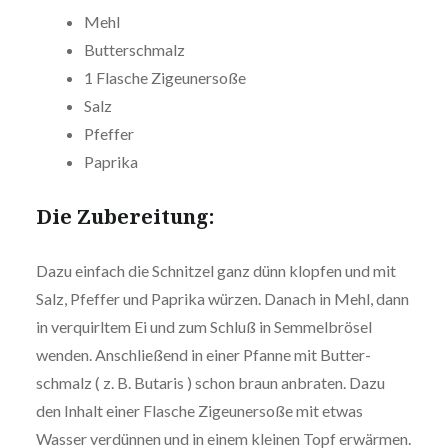
Mehl
But­ter­schmalz
1 Flasche Zigeunersoße
Salz
Pfeffer
Paprika
Die Zube­rei­tung:
Dazu einfach die Schnitzel ganz dünn klopfen und mit
Salz, Pfeffer und Paprika würzen. Danach in Mehl, dann
in ver­quirl­tem Ei und zum Schluß in Sem­mel­brö­sel
wenden. Anschlie­ßend in einer Pfanne mit But­ter­
schmalz ( z. B. Butaris ) schon braun anbraten. Dazu
den Inhalt einer Flasche Zigeu­ner­so­ße mit etwas
Wasser verdünnen und in einem kleinen Topf erwärmen.