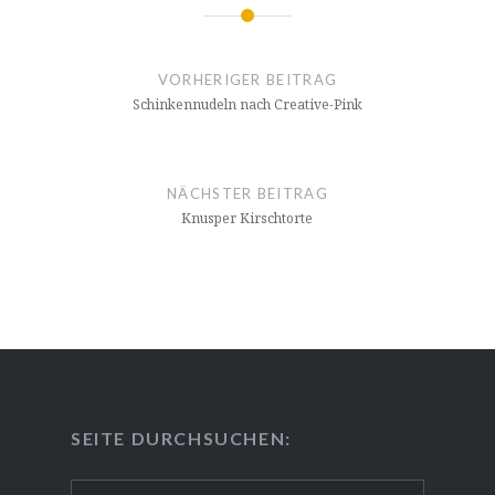
Beitragsnavigation
VORHERIGER BEITRAG
Schin­ken­nu­deln nach Creative-Pink
NÄCHSTER BEITRAG
Knusper Kirsch­tor­te
SEITE DURCH­SU­CHEN:
Suchen