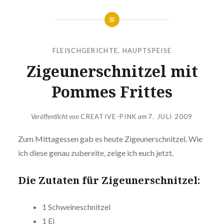
FLEISCHGERICHTE
,
HAUPTSPEISE
Zigeu­ner­schnit­zel mit
Pommes Frittes
Veröffentlicht von
CREATIVE-PINK
am
7. JULI 2009
Zum Mit­tag­essen gab es heute Zigeu­ner­schnit­zel. Wie
ich diese genau zubereite, zeige ich euch jetzt.
Die Zutaten für Zigeunerschnitzel:
1 Schwei­ne­schnit­zel
1 Ei