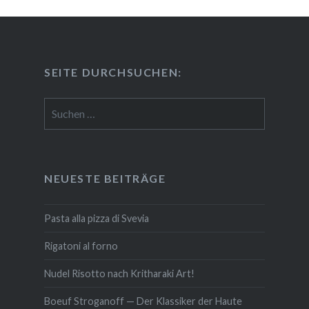
SEITE DURCH­SU­CHEN:
Suchen
nach:
NEUESTE BEITRÄGE
Pasta alla pizza di Svevia
Rigatoni al forno
Nudel Risotto nach Krit­ha­ra­ki Art!
Boeuf Stro­gan­off — Der Klassiker der Haute