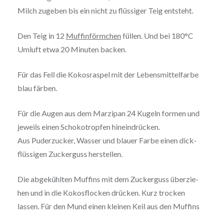
Milch zugeben bis ein nicht zu flüssiger Teig entsteht.
Den Teig in 12
Muf­fin­förm­chen
füllen. Und bei 180°C
Umluft etwa 20 Minuten backen.
Für das Fell die Kokos­ras­pel mit der Lebens­mit­tel­far­be
blau färben.
Für die Augen aus dem Marzipan 24 Kugeln formen und
jeweils einen Scho­ko­trop­fen hineindrücken.
Aus Puder­zu­cker, Wasser und blauer Farbe einen dick­
flüs­si­gen Zucker­guss herstellen.
Die abge­kühl­ten Muffins mit dem Zucker­guss über­zie­
hen und in die Kokos­flo­cken drücken. Kurz trocken
lassen. Für den Mund einen kleinen Keil aus den Muffins