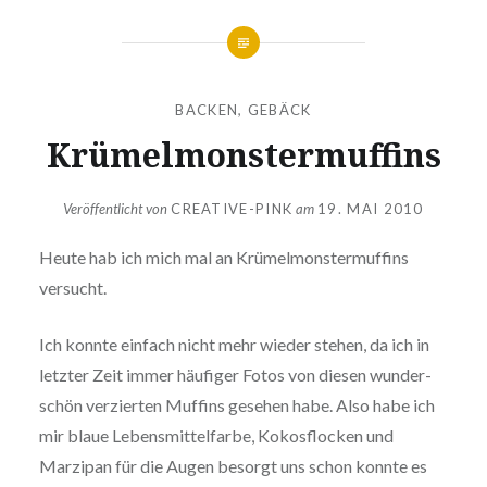
BACKEN
,
GEBÄCK
Krü­mel­mons­ter­muf­fins
Veröffentlicht von
CREATIVE-PINK
am
19. MAI 2010
Heute hab ich mich mal an Krü­mel­mons­ter­muf­fins
versucht.
Ich konnte einfach nicht mehr wieder stehen, da ich in
letzter Zeit immer häufiger Fotos von diesen wun­der­
schön ver­zier­ten Muffins gesehen habe. Also habe ich
mir blaue Lebens­mit­tel­far­be, Kokos­flo­cken und
Marzipan für die Augen besorgt uns schon konnte es