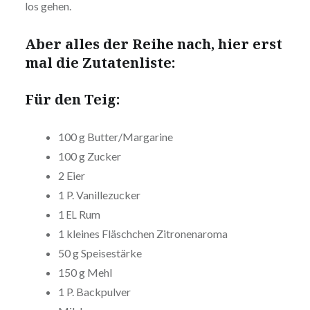
los gehen.
Aber alles der Reihe nach, hier erst
mal die Zutatenliste:
Für den Teig:
100 g Butter/Margarine
100 g Zucker
2 Eier
1 P. Vanillezucker
1
Rum
EL
1 kleines Fläsch­chen Zitronenaroma
50 g Speisestärke
150 g Mehl
1 P. Backpulver