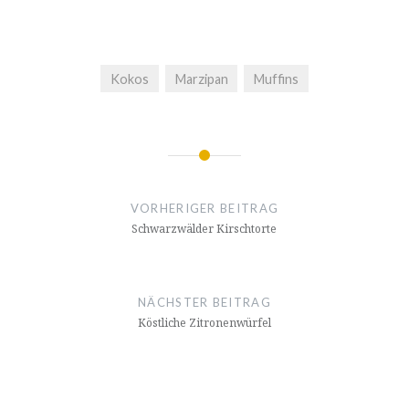
Kokos
Marzipan
Muffins
Beitragsnavigation
VORHERIGER BEITRAG
Schwarz­wäl­der Kirschtorte
NÄCHSTER BEITRAG
Köstliche Zitro­nen­wür­fel