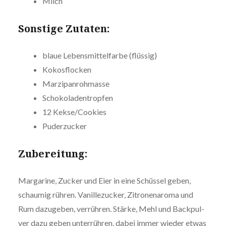
Milch
Sonstige Zutaten:
blaue Lebens­mit­tel­far­be (flüssig)
Kokos­flo­cken
Mar­zi­pan­roh­mas­se
Scho­ko­la­den­trop­fen
12 Kekse/Cookies
Puder­zu­cker
Zube­rei­tung:
Margarine, Zucker und Eier in eine Schüssel geben,
schaumig rühren. Vanil­le­zu­cker, Zitro­nen­aro­ma und
Rum dazugeben, verrühren. Stärke, Mehl und Back­pul­
ver dazu geben unter­rüh­ren, dabei immer wieder etwas