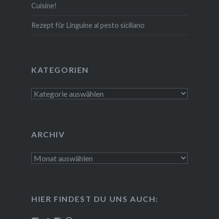
Cuisine!
Rezept für Linguine al pesto siciliano
KATE­GO­RIEN
Kate­
go­
rien
ARCHIV
Archiv
HIER FINDEST DU UNS AUCH: