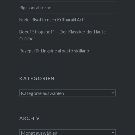
Rigatoni al forno
Nudel Risotto nach Krit­ha­ra­ki Art!
Boeuf Stro­gan­off — Der Klassiker der Haute
Cuisine!
Rezept für Linguine al pesto siciliano
KATE­GO­RIEN
Kate­
go­
rien
ARCHIV
Archiv