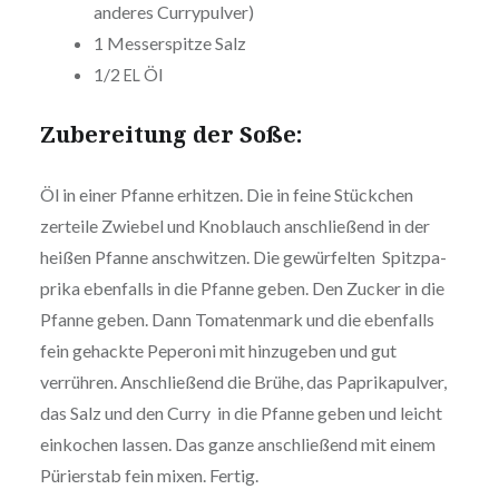
anderes Currypulver)
1 Mes­ser­spit­ze Salz
1/2
Öl
EL
Zube­rei­tung der Soße:
Öl in einer Pfanne erhitzen. Die in feine Stückchen
zerteile Zwiebel und Knoblauch anschlie­ßend in der
heißen Pfanne anschwit­zen. Die gewür­fel­ten Spitz­pa­
pri­ka ebenfalls in die Pfanne geben. Den Zucker in die
Pfanne geben. Dann Toma­ten­mark und die ebenfalls
fein gehackte Peperoni mit hin­zu­ge­ben und gut
verrühren. Anschlie­ßend die Brühe, das Papri­ka­pul­ver,
das Salz und den Curry in die Pfanne geben und leicht
einkochen lassen. Das ganze anschlie­ßend mit einem
Pürier­stab fein mixen. Fertig.