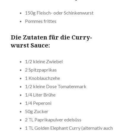
150g Fleisch- oder Schinkenwurst
Pommes frittes
Die Zutaten für die Cur­ry­
wurst Sauce:
1/2 kleine Zwiebel
2 Spitz­pa­pri­kas
1 Knob­lauch­ze­he
1/2 kleine Dose Tomatenmark
1/4 Liter Brühe
1/4 Peperoni
50g Zucker
2
Papri­ka­pul­ver edelsüss
TL
1
Golden Elephant Curry (alter­na­tiv auch
TL