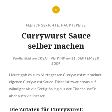
FLEISCHGERICHTE
,
HAUPTSPEISE
Cur­ry­wurst Sauce
selber machen
Veröffentlicht von
CREATIVE-PINK
am
11. SEPTEMBER
2009
Heute gab es zum Mit­tag­essen Cur­ry­wurst mit meiner
eigenen Cur­ry­wurst Sauce. Diese ist zwar etwas auf­
wän­di­ger als die Fer­tig­lö­sung aus der Flasche, dafür
aber auch viel besser.
Die Zutaten für Currywurst: