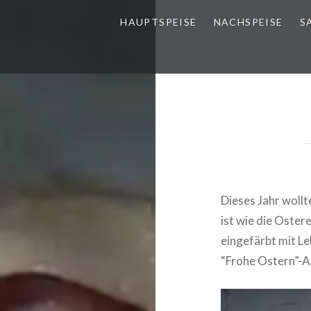
HAUPT­SPEI­SE
NACH­SPEI­SE
S
Dieses Jahr wollt
ist wie die Osterei
ein­ge­färbt mit Le
“Frohe Ostern”-A