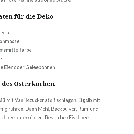
ten für die Deko:
de­cke
roh­mas­se
s­mit­tel­far­be
de
te Eier oder Geleebohnen
g des Osterkuchen:
iß mit Vanil­le­zu­cker steif schlagen. Eigelb mit
mig rühren. Dann Mehl, Back­pul­ver, Rum und
chnee unter­rüh­ren. Rest­li­chen Eischnee