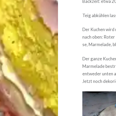
Backzeit: etwa 2
Teig abkühlen las
Der Kuchen wird 
nach oben: Roter 
se, Marmelade, bl
Der ganze Kuchen
Marmelade bestri­
entweder unten ab
Jetzt noch deko­r