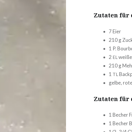
Zutaten für 
7 Eier
210 g Zuc
1 P. Bourb
2
weiße
EL
210 g Meh
1
Backp
TL
gelbe, rote
Zutaten für 
1 Becher F
1 Becher 
1/2–3/4 G