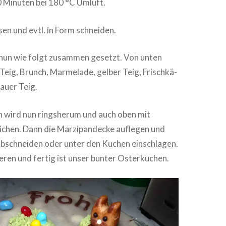
0 Minuten bei 180 °C Umluft.
sen und evtl. in Form schneiden.
nun wie folgt zusammen gesetzt. Von unten
Teig, Brunch, Marmelade, gelber Teig, Frisch­kä­
auer Teig.
 wird nun rings­her­um und auch oben mit
chen. Dann die Mar­zi­pan­de­cke auflegen und
schnei­den oder unter den Kuchen ein­schla­gen.
ie­ren und fertig ist unser bunter Osterkuchen.