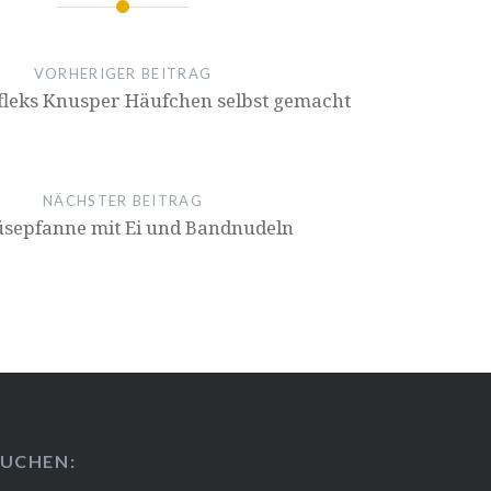
ion
VORHERIGER BEITRAG
­fl­eks Knusper Häufchen selbst gemacht
NÄCHSTER BEITRAG
se­pfan­ne mit Ei und Bandnudeln
U­CHEN: