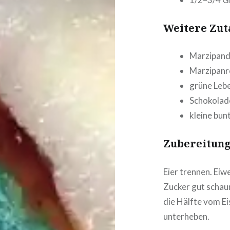
Weitere Zuta
Mar­zi­pan­
Mar­zi­pan­
grüne Leben
Scho­ko­la­
kleine bun
Zube­rei­tun
Eier trennen. Eiwe
Zucker gut schau
die Hälfte vom Eis
unterheben.