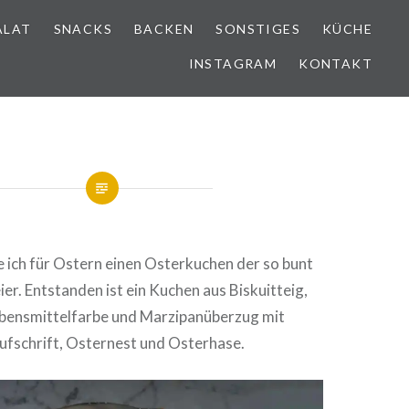
ALAT
SNACKS
BACKEN
SONSTIGES
KÜCHE
INSTAGRAM
KONTAKT
e ich für Ostern einen Oster­ku­chen der so bunt
er. Ent­stan­den ist ein Kuchen aus Bis­kuit­teig,
bens­mit­tel­far­be und Mar­zi­pan­über­zug mit
ufschrift, Osternest und Osterhase.