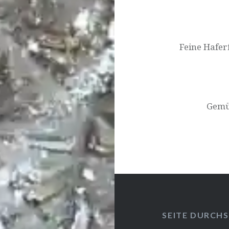
Beitragsnavigat
Feine Hafer
Gemü­
SEITE DURCH­S