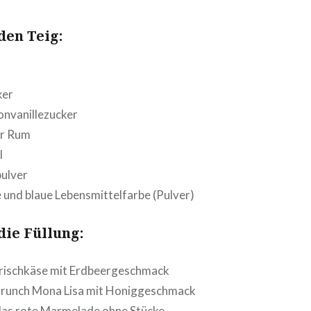
den Teig:
ker
onvanillezucker
r Rum
l
ulver
 und blaue Lebens­mit­tel­far­be (Pulver)
die Füllung:
risch­kä­se mit Erdbeergeschmack
Brunch Mona Lisa mit Honiggeschmack
las rote Marmelade ohne Stücke