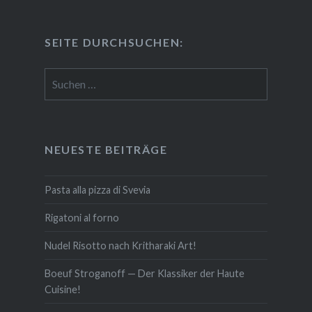
SEITE DURCH­SU­CHEN:
Suchen
nach:
NEUESTE BEITRÄGE
Pasta alla pizza di Svevia
Rigatoni al forno
Nudel Risotto nach Krit­ha­ra­ki Art!
Boeuf Stro­gan­off — Der Klassiker der Haute
Cuisine!