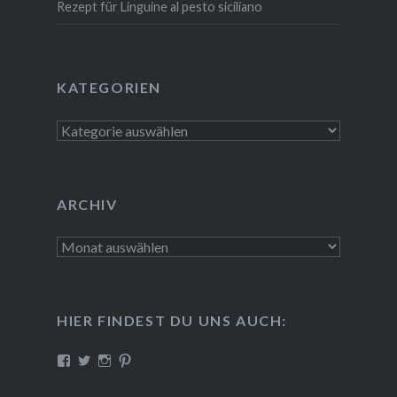
Rezept für Linguine al pesto siciliano
KATE­GO­RIEN
Kate­
go­
rien
ARCHIV
Archiv
HIER FINDEST DU UNS AUCH:
Profil
Profil
Profil
Profil
von
von
von
von
CreativePink
PinkLabor
misterpinkslab
creative-