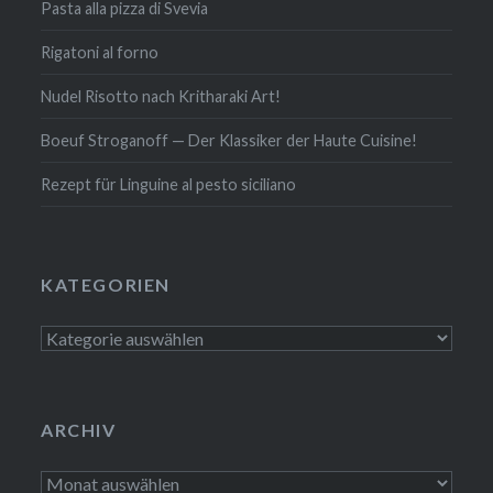
Pasta alla pizza di Svevia
Rigatoni al forno
Nudel Risotto nach Krit­ha­ra­ki Art!
Boeuf Stro­gan­off — Der Klassiker der Haute Cuisine!
Rezept für Linguine al pesto siciliano
KATE­GO­RIEN
Kate­
go­
rien
ARCHIV
Archiv