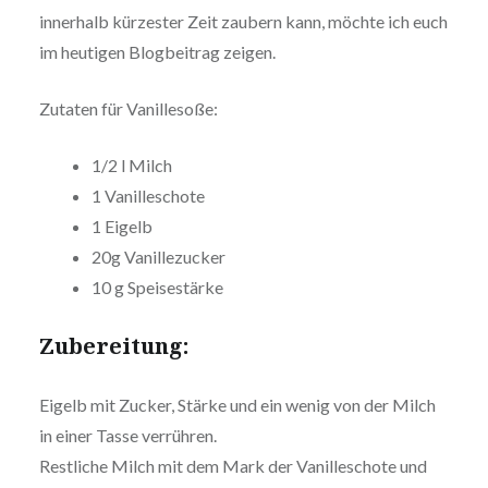
innerhalb kürzester Zeit zaubern kann, möchte ich euch
im heutigen Blog­bei­trag zeigen.
Zutaten für Vanillesoße:
1/2 l Milch
1 Vanil­le­scho­te
1 Eigelb
20g Vanil­le­zu­cker
10 g Speisestärke
Zube­rei­tung:
Eigelb mit Zucker, Stärke und ein wenig von der Milch
in einer Tasse verrühren.
Restliche Milch mit dem Mark der Vanil­le­scho­te und