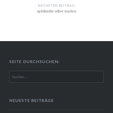
NÄCHSTER BEITRAG
Apfel­küch­le selber machen
SEITE DURCH­SU­CHEN:
Suchen
nach:
NEUESTE BEITRÄGE