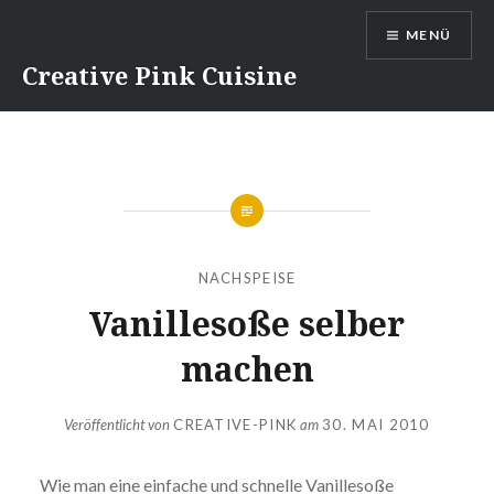
Direkt
MENÜ
zum
Inhalt
Creative Pink Cuisine
NACHSPEISE
Vanil­le­so­ße selber
machen
Veröffentlicht von
CREATIVE-PINK
am
30. MAI 2010
Wie man eine einfache und schnelle Vanil­le­so­ße