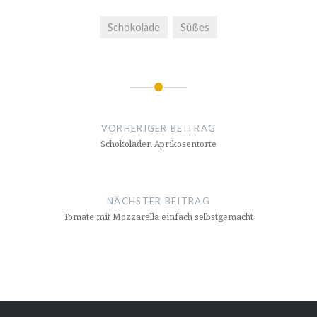
Schokolade
Süßes
Beitragsnavigation
VORHERIGER BEITRAG
Scho­ko­la­den Aprikosentorte
NÄCHSTER BEITRAG
Tomate mit Moz­za­rel­la einfach selbstgemacht