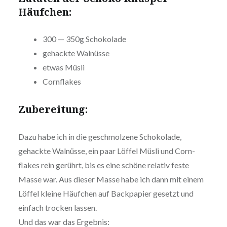
Häufchen:
300 — 350g Schokolade
gehackte Walnüsse
etwas Müsli
Corn­flakes
Zube­rei­tung:
Dazu habe ich in die geschmol­ze­ne Scho­ko­la­de,
gehackte Walnüsse, ein paar Löffel Müsli und Corn­
flakes rein gerührt, bis es eine schöne relativ feste
Masse war. Aus dieser Masse habe ich dann mit einem
Löffel kleine Häufchen auf Back­pa­pier gesetzt und
einfach trocken lassen.
Und das war das Ergebnis: