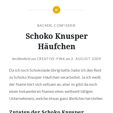
BACKEN
,
CONFISERIE
Schoko Knusper
Häufchen
Veröffentlicht von
CREATIVE-PINK
am
3. AUGUST 2009
Da ich noch Scho­ko­la­de übrig hatte, habe ich den Rest
zu Schoko Knusper Häufchen ver­ar­bei­tet. Ja ich weiß,
der Name hört sich seltsam an, aber es gibt da noch
einen bekann­te­ren Namen eines weltweit tätigen
Unter­neh­mens, welche etwas ganz ähnliches herstellen.
Zutaten der Schoko Knusper