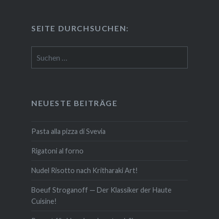
SEITE DURCH­SU­CHEN:
Suchen
nach:
NEUESTE BEITRÄGE
Pasta alla pizza di Svevia
Rigatoni al forno
Nudel Risotto nach Krit­ha­ra­ki Art!
Boeuf Stro­gan­off — Der Klassiker der Haute
Cuisine!