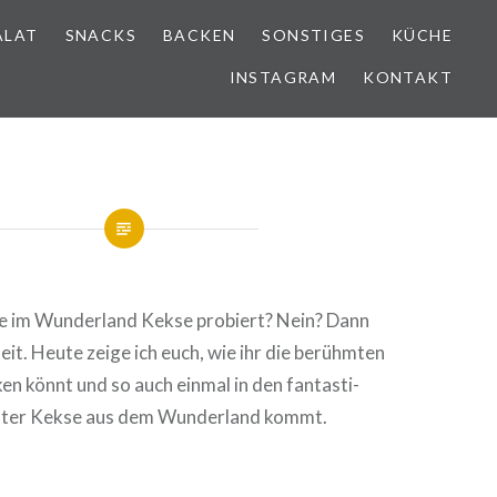
ALAT
SNACKS
BACKEN
SONSTIGES
KÜCHE
INSTAGRAM
KONTAKT
e im Wun­der­land Kekse probiert? Nein? Dann
eit. Heute zeige ich euch, wie ihr die berühmten
n könnt und so auch einmal in den fan­tas­ti­
ter Kekse aus dem Wun­der­land kommt.