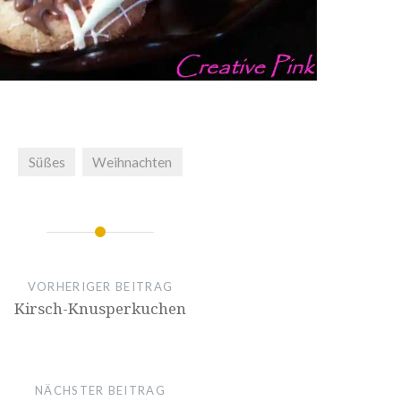
Süßes
Weihnachten
ion
VORHERIGER BEITRAG
Kirsch-Knus­per­ku­chen
NÄCHSTER BEITRAG