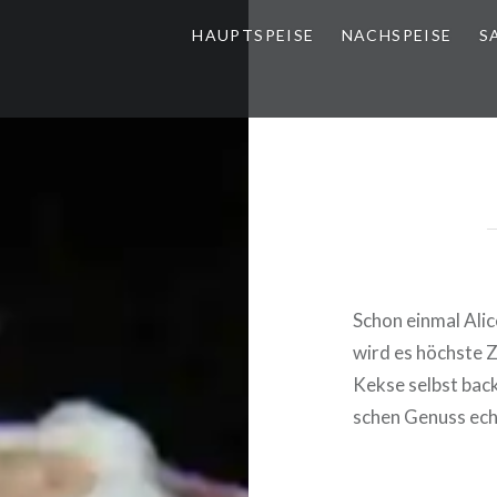
HAUPT­SPEI­SE
NACH­SPEI­SE
S
Schon einmal Alic
wird es höchste Z
Kekse selbst backe
schen Genuss ech