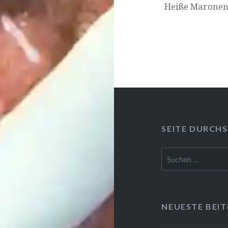
Heiße Maronen o
SEITE DURCH­S
Suchen
nach:
NEUESTE BEI