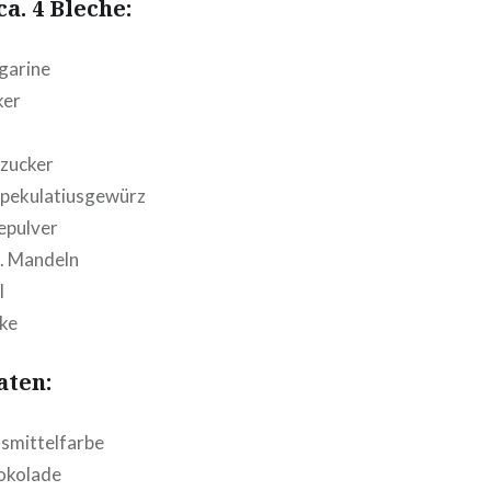
ca. 4 Bleche:
garine
ker
ezucker
pekulatiusgewürz
epulver
. Mandeln
l
rke
aten:
­mit­tel­far­be
ko­la­de