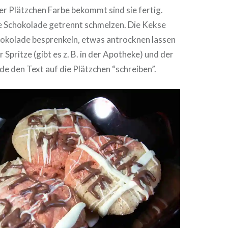
r Plätzchen Farbe bekommt sind sie fertig.
Scho­ko­la­de getrennt schmelzen. Die Kekse
o­ko­la­de bespren­keln, etwas antrock­nen lassen
 Spritze (gibt es z. B. in der Apotheke) und der
­de den Text auf die Plätzchen “schreiben”.