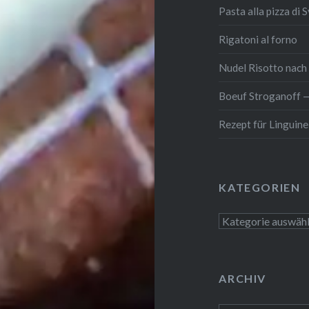
Pasta alla pizza di 
Rigatoni al forno
Nudel Risotto nach K
Boeuf Stro­gan­off 
Rezept für Linguine 
KATE­GO­RIEN
Kate­
go­
rien
ARCHIV