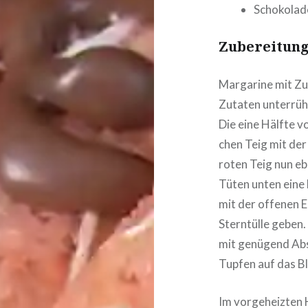
Scho­ko­la­
Zube­rei­tung
Margarine mit Zu
Zutaten unterrüh
Die eine Hälfte vo
chen Teig mit der 
roten Teig nun ebe
Tüten unten eine 
mit der offenen Ec
Stern­tül­le geben
mit genügend Abs
Tupfen auf das Bl
Im vor­ge­heiz­te