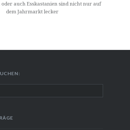
der auch Ess­kas­ta­ni­en sind nicht nur auf
dem Jahrmarkt lecker
U­CHEN:
TRÄGE