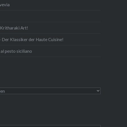
Svevia
rit­ha­ra­ki Art!
— Der Klassiker der Haute Cuisine!
al pesto siciliano