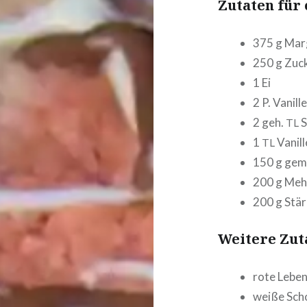
Zutaten für 
375 g Mar
250 g Zuc
1 Ei
2 P. Vanill
2 geh.
S
TL
1
Vanill
TL
150 g gem
200 g Meh
200 g Stä
Weitere Zut
rote Lebens
weiße Scho­