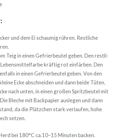
de
:
cker und dem Ei schaumig rühren. Restliche
ren.
m Teig in einen Gefrier­beu­tel geben. Den rest­li­
Lebens­mit­tel­far­be kräftig rot einfärben. Den
nfalls in einen Gefrier­beu­tel geben. Von den
kleine Ecke abschnei­den und dann beide Tüten,
ke nach unten, in einen großen Spritz­beu­tel mit
. Die Bleche mit Back­pa­pier auslegen und dann
tand, da die Plätzchen stark verlaufen, hohe
ech setzen.
n Herd bei 180°C ca.10–15 Minuten backen.