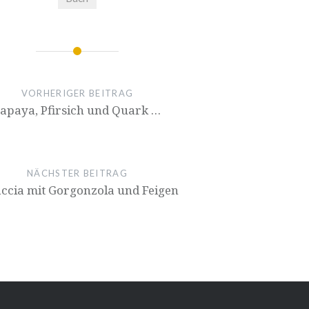
ion
VORHERIGER BEITRAG
apaya, Pfirsich und Quark …
NÄCHSTER BEITRAG
ccia mit Gor­gon­zo­la und Feigen