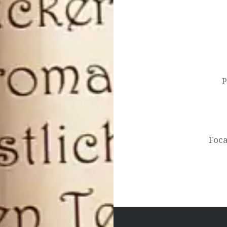
Beitragsnavigat
P
Foca