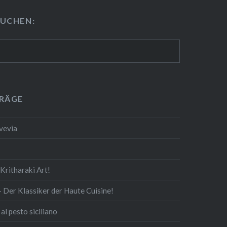
U­CHEN:
TRÄGE
Svevia
rit­ha­ra­ki Art!
— Der Klassiker der Haute Cuisine!
al pesto siciliano