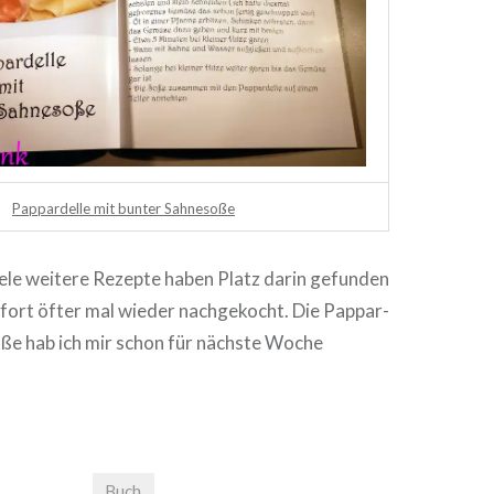
Pap­par­del­le mit bunter Sahnesoße
iele weitere Rezepte haben Platz darin gefunden
ort öfter mal wieder nach­ge­kocht. Die Pap­par­
oße hab ich mir schon für nächste Woche
Buch