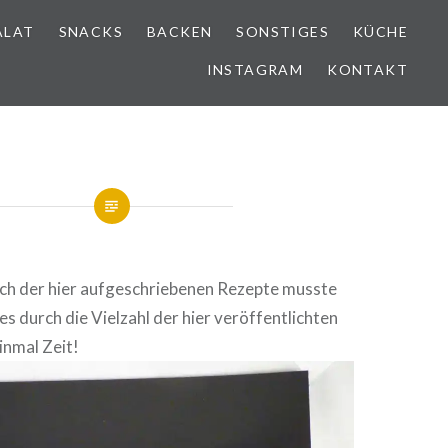
ALAT
SNACKS
BACKEN
SONSTIGES
KÜCHE
INSTAGRAM
KONTAKT
h der hier auf­ge­schrie­be­nen Rezepte musste
s durch die Vielzahl der hier ver­öf­fent­lich­ten
inmal Zeit!