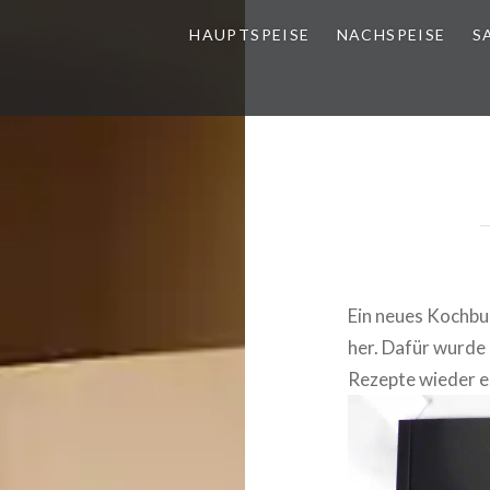
HAUPT­SPEI­SE
NACH­SPEI­SE
S
Ein neues Kochbuc
her. Dafür wurde e
Rezepte wieder e