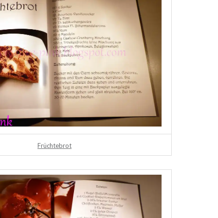
Früch­te­brot