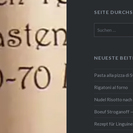
SEITE DURCH­S
Suchen
nach:
NEUESTE BEI
Pasta alla pizza di 
Rigatoni al forno
Nudel Risotto nach K
Boeuf Stro­gan­off 
Rezept für Linguine 