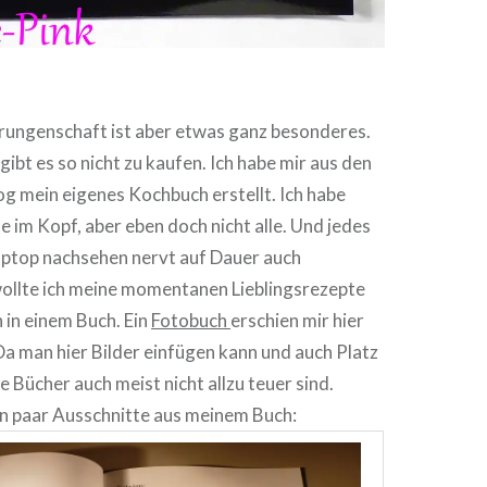
un­gen­schaft ist aber etwas ganz beson­de­res.
ibt es so nicht zu kaufen. Ich habe mir aus den
g mein eigenes Kochbuch erstellt. Ich habe
e im Kopf, aber eben doch nicht alle. Und jedes
ptop nachsehen nervt auf Dauer auch
llte ich meine momen­ta­nen Lieb­lings­re­zep­te
in einem Buch. Ein
Fotobuch
erschien mir hier
. Da man hier Bilder einfügen kann und auch Platz
ie Bücher auch meist nicht allzu teuer sind.
in paar Aus­schnit­te aus meinem Buch: