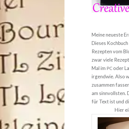
Meine neueste Err
Dieses Kochbuch g
Rezepten vom Blo
zwar viele Rezept
Mal im
oder La
PC
irgendwie. Also wo
zusammen fassen 
am sinn­volls­ten
für Text ist und d
Hier e