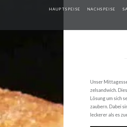
HAUPT­SPEI­SE
NACH­SPEI­SE
S
Unser Mit­tag­ess
zel­sand­wich. Die
Lösung um sich sel
zaubern. Dabei sin
leckerer als es zu