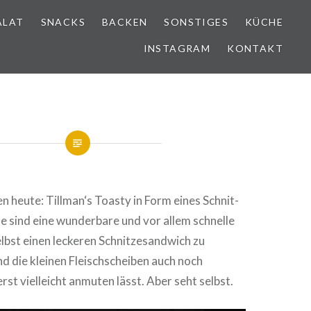
ALAT
SNACKS
BACKEN
SONSTIGES
KÜCHE
INSTAGRAM
KONTAKT
en heute: Tillman‘s Toasty in Form eines Schnit­
se sind eine wun­der­ba­re und vor allem schnelle
bst einen leckeren Schnit­zes­and­wich zu
d die kleinen Fleisch­schei­ben auch noch
erst viel­leicht anmuten lässt. Aber seht selbst.