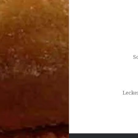
Beitragsnavigat
S
Lecke