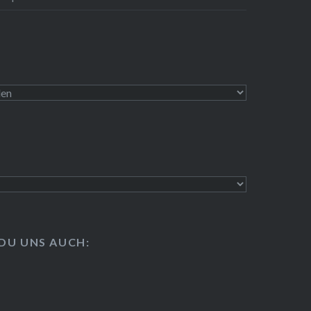
 DU UNS AUCH:
slab
e-