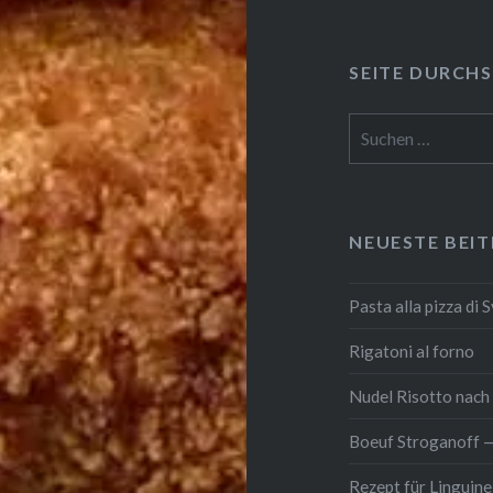
SEITE DURCH­S
Suchen
nach:
NEUESTE BEI
Pasta alla pizza di 
Rigatoni al forno
Nudel Risotto nach K
Boeuf Stro­gan­off 
Rezept für Linguine 