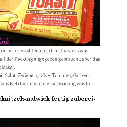
in unserem all­ter­tüm­li­chen Toaster zwar
 auf der Packung angegeben gebraucht, aber das
 lecker.
it Salat, Zwiebeln, Käse, Tomaten, Gurken,
was Ketchup macht das auch richtig was her.
hnit­zel­sand­wich fertig zube­rei­