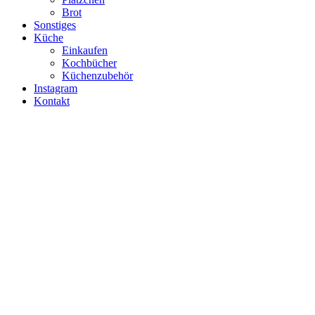
Brot
Sonstiges
Küche
Einkaufen
Koch­bü­cher
Küchen­zu­be­hör
Instagram
Kontakt