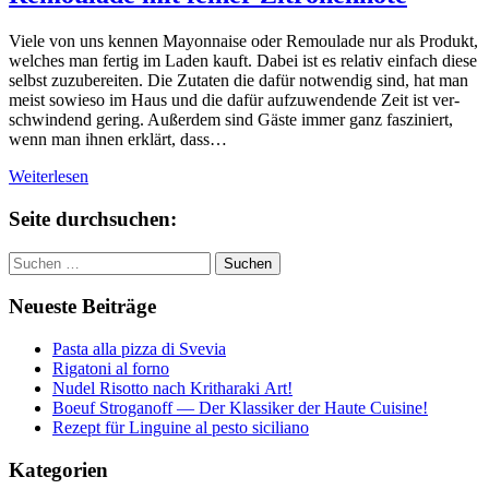
Viele von uns kennen Mayon­nai­se oder Remoulade nur als Produkt,
welches man fertig im Laden kauft. Dabei ist es relativ einfach diese
selbst zuzu­be­rei­ten. Die Zutaten die dafür notwendig sind, hat man
meist sowieso im Haus und die dafür auf­zu­wen­den­de Zeit ist ver­
schwin­dend gering. Außerdem sind Gäste immer ganz fas­zi­niert,
wenn man ihnen erklärt, dass…
Wei­ter­le­sen
Seite durch­su­chen:
Suchen
nach:
Neueste Beiträge
Pasta alla pizza di Svevia
Rigatoni al forno
Nudel Risotto nach Krit­ha­ra­ki Art!
Boeuf Stro­gan­off — Der Klassiker der Haute Cuisine!
Rezept für Linguine al pesto siciliano
Kate­go­rien