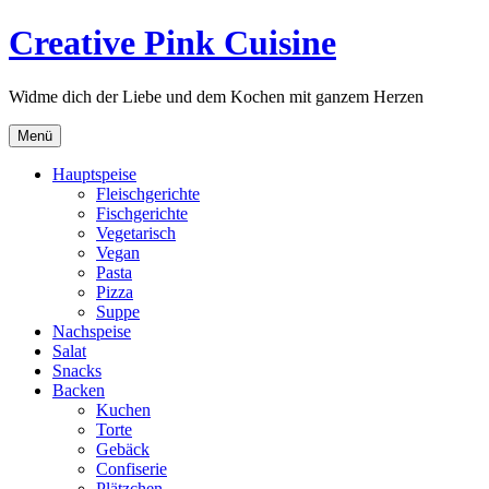
Direkt
Creative Pink Cuisine
zum
Inhalt
Widme dich der Liebe und dem Kochen mit ganzem Herzen
Menü
Haupt­spei­se
Fleisch­ge­rich­te
Fisch­ge­rich­te
Vege­ta­risch
Vegan
Pasta
Pizza
Suppe
Nach­spei­se
Salat
Snacks
Backen
Kuchen
Torte
Gebäck
Con­fi­se­rie
Plätzchen