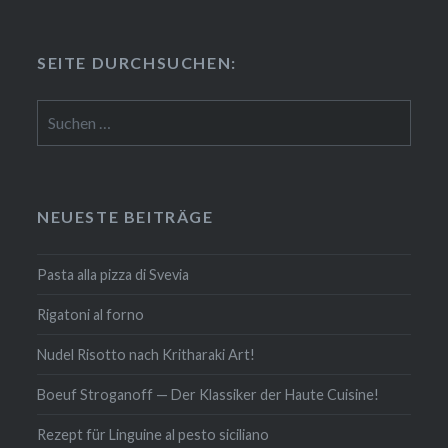
SEITE DURCH­SU­CHEN:
Suchen
nach:
NEUESTE BEITRÄGE
Pasta alla pizza di Svevia
Rigatoni al forno
Nudel Risotto nach Krit­ha­ra­ki Art!
Boeuf Stro­gan­off — Der Klassiker der Haute Cuisine!
Rezept für Linguine al pesto siciliano