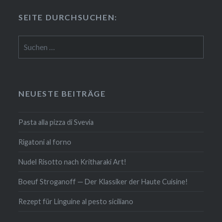
SEITE DURCH­SU­CHEN:
Suchen
nach:
NEUESTE BEITRÄGE
Pasta alla pizza di Svevia
Rigatoni al forno
Nudel Risotto nach Krit­ha­ra­ki Art!
Boeuf Stro­gan­off — Der Klassiker der Haute Cuisine!
Rezept für Linguine al pesto siciliano